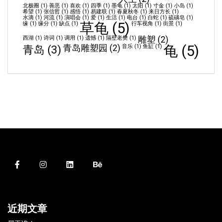
北极圈
(1)
善恶
(1)
喜欢
(1)
四季
(1)
墨龟
(1)
太阳
(1)
寸金
(1)
小岛
(1)
希望
(1)
张信哲
(1)
感悟
(1)
易建联
(1)
春夏秋冬
(1)
来日方长
(1)
水滴
(1)
河流
(1)
演唱会
(1)
爱
(1)
生活
(1)
电台
(1)
白蛇
(1)
硫磺皂
(1)
草龟
(5)
缘
(1)
缘分
(1)
缺点
(1)
行车视角
(1)
街景
(1)
西湖
(1)
诗词
(1)
调用
(1)
遗憾
(1)
隔壁老樊
(1)
雕塑
(2)
龟
(5)
青岛
(3)
青岛雕塑园
(2)
音乐
(1)
鱼缸
(1)
近期文章