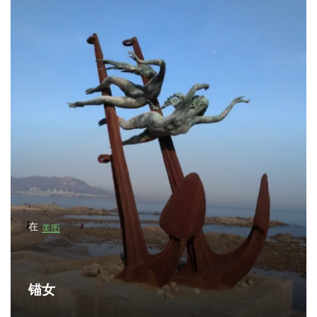
在
美图
锚女