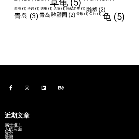
草龟
(5)
西湖
(1)
诗词
(1)
调用
(1)
遗憾
(1)
隔壁老樊
(1)
雕塑
(2)
龟
(5)
青岛
(3)
青岛雕塑园
(2)
音乐
(1)
鱼缸
(1)
近期文章
属于谁！
人的两面
缘分
遗憾