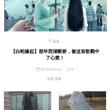
在
影音
【白蛇缘起】那年西湖断桥，被这首歌戳中
了心窝！
2019年4月4日
0
白蛇
西湖