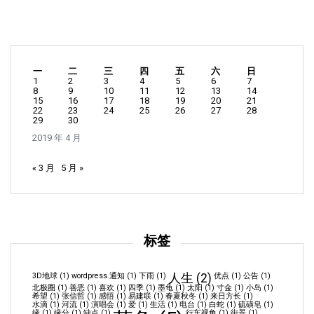
一
二
三
四
五
六
日
1
2
3
4
5
6
7
8
9
10
11
12
13
14
15
16
17
18
19
20
21
22
23
24
25
26
27
28
29
30
2019 年 4 月
« 3 月
5 月 »
标签
3D地球
(1)
wordpress.通知
(1)
下雨
(1)
人生
(2)
优点
(1)
公告
(1)
北极圈
(1)
善恶
(1)
喜欢
(1)
四季
(1)
墨龟
(1)
太阳
(1)
寸金
(1)
小岛
(1)
希望
(1)
张信哲
(1)
感悟
(1)
易建联
(1)
春夏秋冬
(1)
来日方长
(1)
水滴
(1)
河流
(1)
演唱会
(1)
爱
(1)
生活
(1)
电台
(1)
白蛇
(1)
硫磺皂
(1)
缘
(1)
缘分
(1)
缺点
(1)
行车视角
(1)
街景
(1)