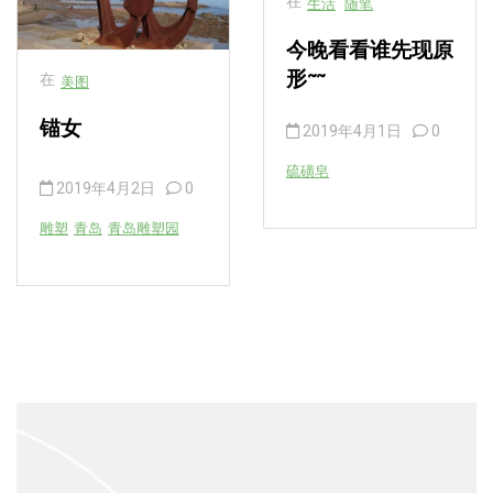
在
生活
随笔
今晚看看谁先现原
在
形~~
美图
锚女
2019年4月1日
0
硫磺皂
2019年4月2日
0
雕塑
青岛
青岛雕塑园