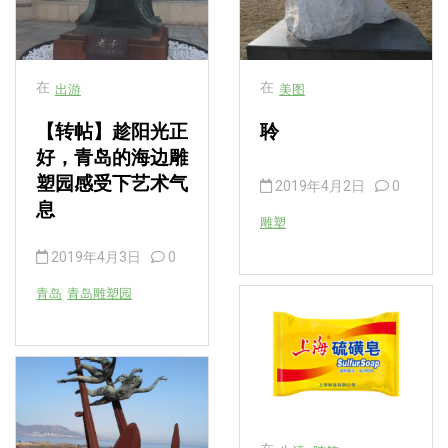
在
在
出游
美图
【转帖】趁阳光正
聆
好，青岛的海边雕
塑园感受下艺术气
2019年4月2日
0
息
雕塑
2019年4月3日
0
青岛
青岛雕塑园